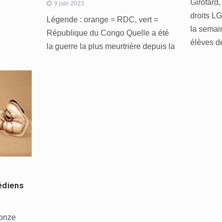
Girofard,
9 juin 2023
droits L
Légende : orange = RDC, vert =
la semain
République du Congo Quelle a été
élèves d
la guerre la plus meurtrière depuis la
édiens
 onze