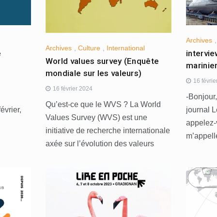
Archives
Archives
,
Culture
,
International
e
intervie
World values survey (Enquête
marinier
mondiale sur les valeurs)
16 févri
16 février 2024
-Bonjour,
Qu’est-ce que le WVS ? La World
évrier,
journal 
Values Survey (WVS) est une
appelez-
initiative de recherche internationale
m’appelle
axée sur l’évolution des valeurs