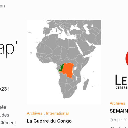
ion
023 !
Archives
née
SEMAIN
Archives
,
International
a des
9 juin 2
La Guerre du Congo
 Clément