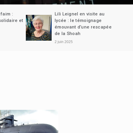
site au
Semaine de l’égalité
gnage
rescapée
13 mai 2025