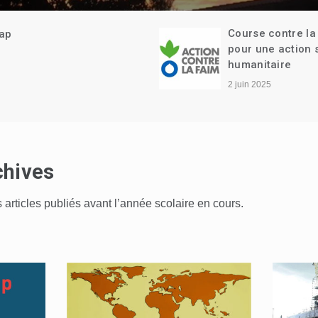
Course contre la faim :
Lili Leignel en vi
pour une action solidaire et
lycée : le témoi
humanitaire
émouvant d’une 
de la Shoah
2 juin 2025
2 juin 2025
chives
s articles publiés avant l’année scolaire en cours.