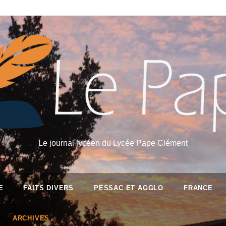
Le journal lycéen du Lycée Pape Clément
E
FAITS DIVERS
PESSAC ET AGGLO
FRANCE
ARCHIVES