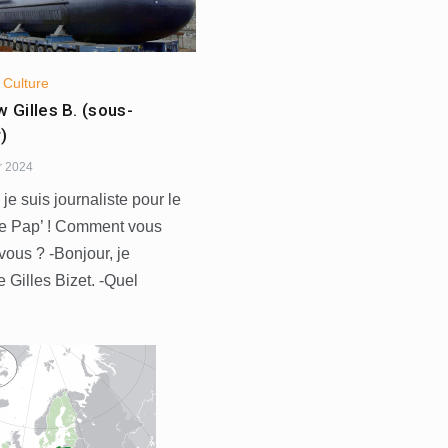
,
Culture
w Gilles B. (sous-
)
er 2024
 je suis journaliste pour le
Le Pap’ ! Comment vous
vous ? -Bonjour, je
 Gilles Bizet. -Quel