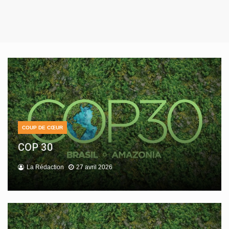
COUP DE CŒUR
CULTURE
NON CLASSÉ
COP 30
Lire en Poche 2025
Cross départemental à Gujan Mestras
La Rédaction
La Rédaction
La Rédaction
27 avril 2026
27 avril 2026
27 avril 2026