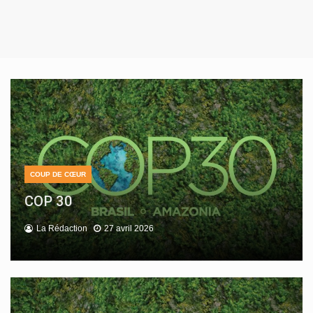
COUP DE CŒUR
CULTURE
NON CLASSÉ
COP 30
Lire en Poche 2025
Cross départemental à Gujan Mestras
La Rédaction
La Rédaction
La Rédaction
27 avril 2026
27 avril 2026
27 avril 2026