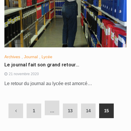
Archives
,
Journal
,
Lycée
Le journal fait son grand retour…
21 novembre 2020
Le retour du journal au lycée est amorcé…
1
…
13
14
15