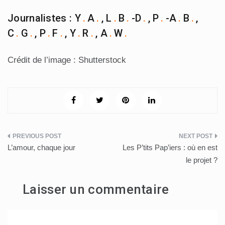
Journalistes : Y
.
A
.
, L
.
B
.
-D
.
, P
.
-A
.
B
.
,
C
.
G
.
, P
.
F
.
, Y
.
R
.
, A
.
W
.
Crédit de l’image : Shutterstock
Navigation
L’amour, chaque jour
Les P’tits Pap’iers : où en est
de
le projet ?
l’article
Laisser un commentaire