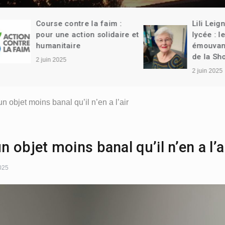
Course contre la faim :
Lili Leignel en vi
pour une action solidaire et
lycée : le témoi
humanitaire
émouvant d’une 
de la Shoah
2 juin 2025
2 juin 2025
un objet moins banal qu’il n’en a l’air
n objet moins banal qu’il n’en a l’a
025