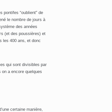
s pontifes “oublient” de
mené le nombre de jours à
le système des années
s (et des poussières) et
s les 400 ans, et donc
)
s qui sont divisibles par
is on a encore quelques
d’une certaine manière,