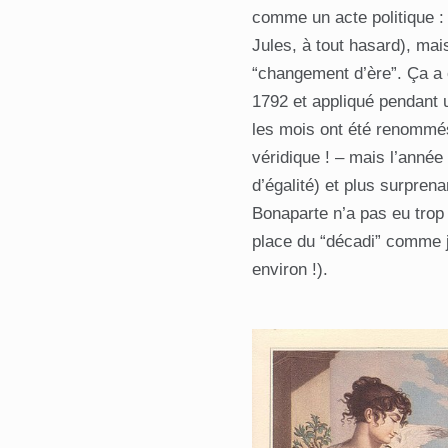
comme un acte politique 
Jules, à tout hasard), mai
“changement d’ère”. Ça a é
1792 et appliqué pendant 
les mois ont été renommés
véridique ! – mais l’ann
d’égalité) et plus surpren
Bonaparte n’a pas eu trop 
place du “décadi” comme j
environ !).