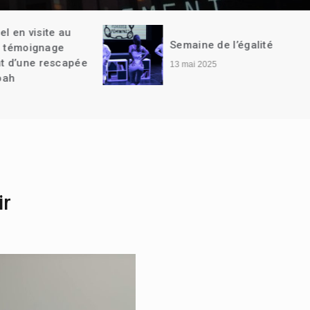
site au
Semaine de l’égalité
gnage
rescapée
13 mai 2025
ir