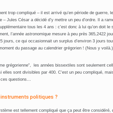
t trop compliqué – il est arrivé qu’en période de guerre, le
ire – Jules César a décidé d’y mettre un peu d’ordre. Il a ra
 supplémentaire tous les 4 ans : c’est donc à lui qu’on doit 
ment, l’année astronomique mesure à peu près 365,2422 jour
jours, ce qui occasionnait un surplus d’environ 3 jours tou
 moment du passage au calendrier grégorien ! (Nous y voilà.
me grégorienne”, les années bissextiles sont seulement celle
i elles sont divisibles par 400. C’est un peu compliqué, ma
 ces questions…
 instruments politiques ?
stème est tellement compliqué que ça peut être considéré, 