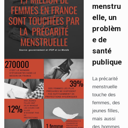
menstru
elle, un
problèm
e de
santé
publique
La précarité
menstruelle
touche des
femmes, des
jeunes filles,
mais aussi
des hommes